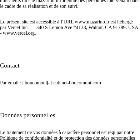
utilisateurs du site mazarino.fr l’identité des personnes intervenant dans
le cadre de sa réalisation et de son suivi.
Le présent site est accessible à l’URL
www.mazarino.fr
est hébergé
par Vercel Inc. — 340 S Lemon Ave #4133, Walnut, CA 91789, USA
-
www.vercel.org
.
Contact
Par email :
j.boucomont[at]cabinet-boucomont.com
Données personnelles
Le traitement de vos données à caractère personnel est régi par notre
Politique de confidentialité et de protection des données personnelles